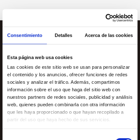
Consentimiento
Detalles
Acerca de las cookies
Esta página web usa cookies
Las cookies de este sitio web se usan para personalizar
el contenido y los anuncios, ofrecer funciones de redes
sociales y analizar el tráfico. Además, compartimos
Nuez
PECANA
el super fruto
información sobre el uso que haga del sitio web con
seco que deberíamos incluir en
nuestros partners de redes sociales, publicidad y análisis
web, quienes pueden combinarla con otra información
nuestra dieta.
que les haya proporcionado o que hayan recopilado a
partir del uso que haya hecho de sus servicios.
Las nueces pecanas son ese superalimento que los expertos
recomiendan incluir en nuestra dieta, ya que tienen distintos
Selección
beneficios destacados para la salud. Para empezar, sus