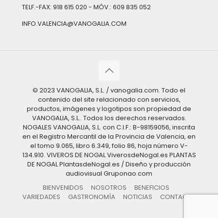
TELF.-FAX: 918 615 020 - MÓV.: 609 835 052
INFO.VALENCIA@VANOGALIA.COM
© 2023 VANOGALIA, S.L. / vanogalia.com. Todo el
contenido del site relacionado con servicios,
productos, imágenes y logotipos son propiedad de
VANOGALIA, S.L.. Todos los derechos reservados.
NOGALES VANOGALIA, S.L. con C.I.F.: B-98159056, inscrita
en el Registro Mercantil de la Provincia de Valencia, en
el tomo 9.065, libro 6.349, folio 86, hoja número V-
134.910. VIVEROS DE NOGAL ViverosdeNogal.es PLANTAS
DE NOGAL PlantasdeNogal.es / Diseño y producción
audiovisual Gruponao.com
BIENVENIDOS
NOSOTROS
BENEFICIOS
VARIEDADES
GASTRONOMÍA
NOTICIAS
CONTACTO