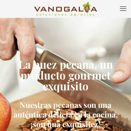
La nuez pecana, un
producto gourmet
exquisito
Nuestras pecanas son una
auténtica delicia en la cocina,
¡son una exquisitez!