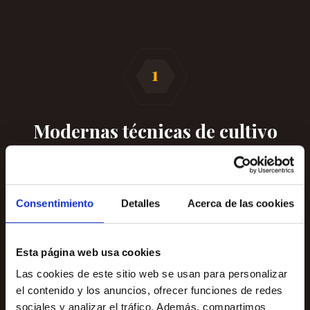
Modernas técnicas de cultivo
aseguran las producciones de
nuez
PECANA.
Consentimiento
Detalles
Acerca de las cookies
En el ámbito nacional existe actualmente una gran
inestabilidad de precios en muchos productos agrícolas lo
que torna insostenible ciertos cultivos y provoca la búsqueda
Esta página web usa cookies
de los agricultores de alternativas rentables y que no
supongan riesgos. La introducción de modernas técnicas de
Las cookies de este sitio web se usan para personalizar
cultivo asegura producciones de nuez PECANA, combinando
el contenido y los anuncios, ofrecer funciones de redes
ambas rentabilidad y seguridad.
sociales y analizar el tráfico. Además, compartimos